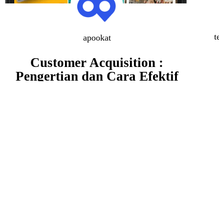
t
apookat
Customer Acquisition :
Pengertian dan Cara Efektif
Mendapatkan Konsumen
Pernahkah kamu menganggap bahwa dengan
menciptakan produk yang lebih berkualitas
dibandingkan produk yang sudah ada di
pasaran maka membuatmu akan…
June 30, 2022
Marketing