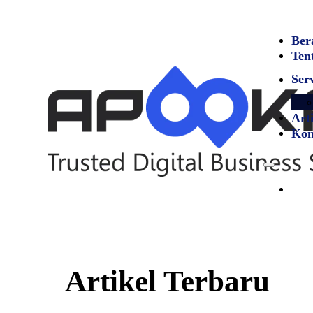
Ber
Ten
Ser
Arti
Kon
Ber
Artikel Terbaru