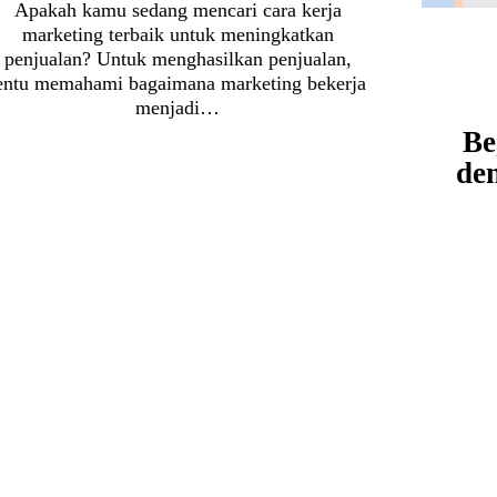
Apakah kamu sedang mencari cara kerja
marketing terbaik untuk meningkatkan
penjualan? Untuk menghasilkan penjualan,
entu memahami bagaimana marketing bekerja
menjadi…
Be
den
Keti
sudah 
ba
June 30, 2022
Marketing