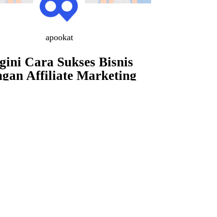
apookat
gini Cara Sukses Bisnis
gan Affiliate Marketing
ka memutuskan untuk berbisnis, kamu
harus mempelajari dunia digital. Saat ini
nyak pemula yang baru mulai usaha
langsung go…
June 18, 2022
Marketing