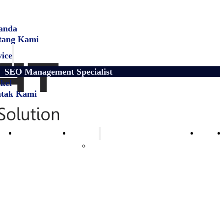
anda
tang Kami
vice
SEO Management Specialist
kel
tak Kami
anda
Tentang Kami
Service
Artik
SEO Management Specialist