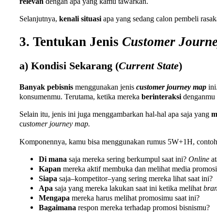
relevan
dengan apa yang kamu tawarkan.
Selanjutnya,
kenali situasi
apa yang sedang calon pembeli rasa
3. Tentukan Jenis
Customer Journ
a) Kondisi Sekarang (
Current State
)
Banyak pebisnis
menggunakan jenis
customer journey map
ini
konsumenmu. Terutama, ketika mereka
berinteraksi
denganmu s
Selain itu, jenis ini juga menggambarkan hal-hal apa saja yang
m
c
ustomer journey map.
Komponennya, kamu bisa menggunakan rumus 5W+1H, contohny
Di mana
saja mereka sering berkumpul saat ini?
Online
a
Kapan
mereka aktif membuka dan melihat media promosi
Siapa
saja–kompetitor–yang sering mereka lihat saat ini?
Apa
saja yang mereka lakukan saat ini ketika melihat
bra
Mengapa
mereka harus melihat promosimu saat ini?
Bagaimana
respon mereka terhadap promosi bisnismu?