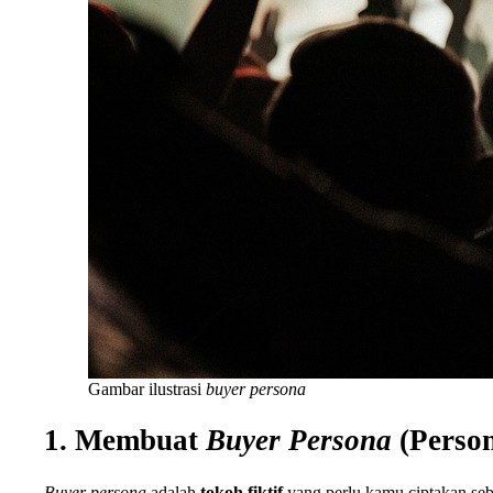
Gambar ilustrasi
buyer persona
1. Membuat
Buyer Persona
(Person
Buyer persona
adalah
tokoh fiktif
yang perlu kamu ciptakan se