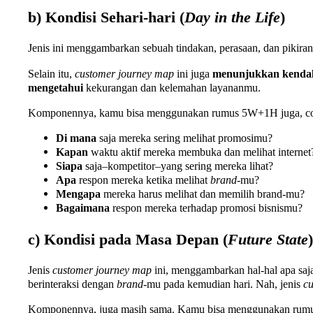
b) Kondisi Sehari-hari (
Day in the Life
)
Jenis ini menggambarkan sebuah tindakan, perasaan, dan piki
Selain itu,
customer journey map
ini juga
menunjukkan
kenda
mengetahui
kekurangan dan kelemahan layananmu.
Komponennya, kamu bisa menggunakan rumus 5W+1H juga, cont
Di mana
saja mereka sering melihat promosimu?
Kapan
waktu aktif mereka membuka dan melihat internet
Siapa
saja–kompetitor–yang sering mereka lihat?
Apa
respon mereka ketika melihat
brand
-mu?
Mengapa
mereka harus melihat dan memilih brand-mu?
Bagaimana
respon mereka terhadap promosi bisnismu?
c) Kondisi pada Masa Depan (
Future State
)
Jenis
customer journey map
ini, menggambarkan hal-hal apa saj
berinteraksi dengan
brand
-mu pada kemudian hari. Nah, jenis
cu
Komponennya, juga masih sama. Kamu bisa menggunakan rumus