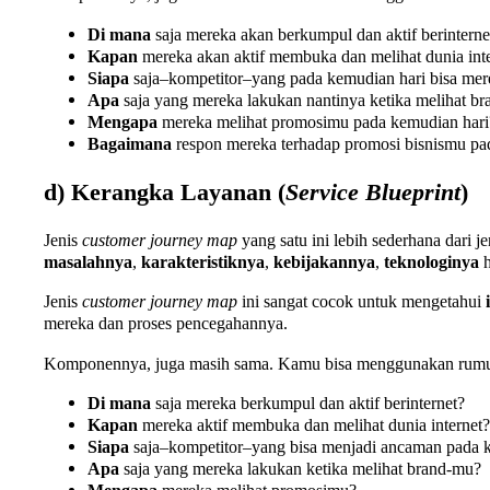
Di mana
saja mereka akan berkumpul dan aktif berinterne
Kapan
mereka akan aktif membuka dan melihat dunia int
Siapa
saja–kompetitor–yang pada kemudian hari bisa mere
Apa
saja yang mereka lakukan nantinya ketika melihat b
Mengapa
mereka melihat promosimu pada kemudian hari
Bagaimana
respon mereka terhadap promosi bisnismu pa
d) Kerangka Layanan (
Service Blueprint
)
Jenis
customer journey map
yang satu ini lebih sederhana dari
masalahnya
,
karakteristiknya
,
kebijakannya
,
teknologinya
h
Jenis
customer journey map
ini sangat cocok untuk mengetahui
mereka dan proses pencegahannya.
Komponennya, juga masih sama. Kamu bisa menggunakan rumus
Di mana
saja mereka berkumpul dan aktif berinternet?
Kapan
mereka aktif membuka dan melihat dunia internet?
Siapa
saja–kompetitor–yang bisa menjadi ancaman pada 
Apa
saja yang mereka lakukan ketika melihat brand-mu?