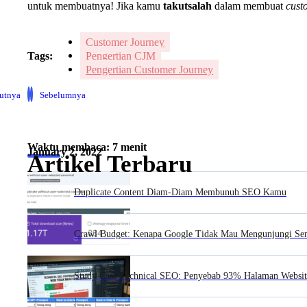
untuk membuatnya! Jika kamu
takutsalah
dalam membuat
cust
Customer Journey
Tags:
Pengertian CJM
Pengertian Customer Journey
jutnya
Sebelumnya
Waktu membaca: 7 menit
January 2, 2022
Artikel Terbaru
Duplicate Content Diam-Diam Membunuh SEO Kamu
Crawl Budget: Kenapa Google Tidak Mau Mengunjungi S
Study Case Technical SEO: Penyebab 93% Halaman Websit