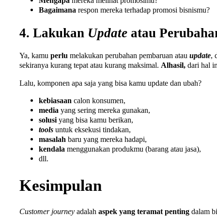
Mengapa
mereka melihat promosimu?
Bagaimana
respon mereka terhadap promosi bisnismu?
4. Lakukan
Update
atau Perubah
Ya, kamu
perlu
melakukan perubahan pembaruan atau
update
, 
sekiranya kurang tepat atau kurang maksimal.
Alhasil,
dari hal i
Lalu, komponen apa saja yang bisa kamu update dan ubah?
kebiasaan
calon konsumen,
media
yang sering mereka gunakan,
solusi
yang bisa kamu berikan,
tools
untuk eksekusi tindakan,
masalah
baru yang mereka hadapi,
kendala
menggunakan produkmu (barang atau jasa),
dll.
Kesimpulan
Customer journey
adalah
aspek yang teramat penting
dalam b