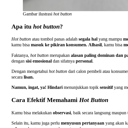
Gambar ilustrasi
hot button
Apa itu
hot button
?
Hot button
atau tombol panas adalah
segala hal
yang mampu
m
kamu bisa
masuk ke pikiran konsumen.
Alhasil
, kamu bisa
m
Faktanya,
hot button
merupakan
alasan paling dominan dan p
dengan
sisi emosional
dan sifatnya
personal
.
Dengan mengetahui
hot button
dari calon pembeli atau konsum
secara
lisan.
Namun, ingat, ya!
Hindari
menunjukkan topik
sensitif
yang m
Cara Efektif Memahami
Hot Button
Kamu bisa melakukan
observasi
, baik secara langsung maupun
Selain itu, kamu juga perlu
menyusun pertanyaan
yang akan k