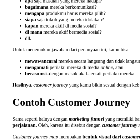
apa
saja masalah yang mereka hadapi?
bagaimana
mereka berkomunikasi?
mengapa
produkmu harus mereka pilih?
siapa
saja tokoh yang mereka idolakan?
kapan
mereka aktif di media sosial?
di mana
mereka aktif bermedia sosial?
dll.
Untuk menemukan jawaban dari pertanyaan ini, kamu bisa
mewawancarai
mereka secara langsung dan tidak langsu
mengamati
perilaku mereka di media
online
, atau
berasumsi
–dengan masuk akal–terkait perilaku mereka.
Hasilnya,
customer journey
yang kamu bikin sesuai dengan keb
Contoh Customer Journey
Sama seperti halnya dengan
marketing funnel
yang memiliki ba
perjalanan.
Oleh, karena itu disebut dengan
customer journey 
Customer journey map
merupakan
bentuk visual dari
customer