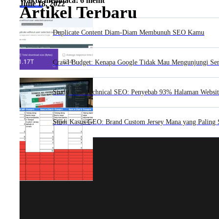
Waktu membaca: 6 menit
June 18, 2022
Artikel Terbaru
Duplicate Content Diam-Diam Membunuh SEO Kamu
Crawl Budget: Kenapa Google Tidak Mau Mengunjungi S
Study Case Technical SEO: Penyebab 93% Halaman Websit
Studi Kasus GEO: Brand Custom Jersey Mana yang Paling 