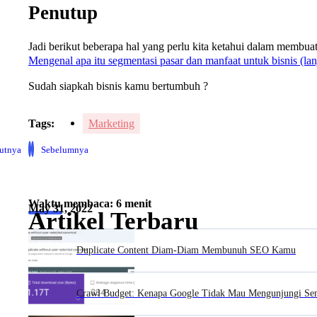
Penutup
Jadi berikut beberapa hal yang perlu kita ketahui dalam membuat
Mengenal apa itu segmentasi pasar dan manfaat untuk bisnis (lan
Sudah siapkah bisnis kamu bertumbuh ?
Tags:
Marketing
jutnya
Sebelumnya
Waktu membaca: 6 menit
May 31, 2022
Artikel Terbaru
Duplicate Content Diam-Diam Membunuh SEO Kamu
Crawl Budget: Kenapa Google Tidak Mau Mengunjungi S