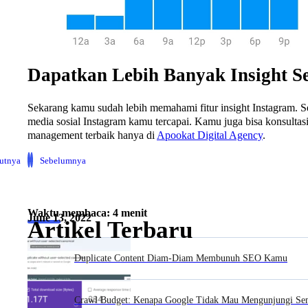
Dapatkan Lebih Banyak Insight S
Sekarang kamu sudah lebih memahami fitur insight Instagram. S
media sosial Instagram kamu tercapai. Kamu juga bisa konsulta
management terbaik hanya di
Apookat Digital Agency
.
jutnya
Sebelumnya
Waktu membaca: 4 menit
June 13, 2022
Artikel Terbaru
Duplicate Content Diam-Diam Membunuh SEO Kamu
Crawl Budget: Kenapa Google Tidak Mau Mengunjungi S