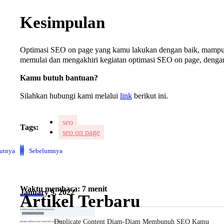
Kesimpulan
Optimasi SEO on page yang kamu lakukan dengan baik, mampu 
memulai dan mengakhiri kegiatan optimasi SEO on page, deng
Kamu butuh bantuan?
Silahkan hubungi kami melalui
link
berikut ini.
seo
Tags:
seo on page
jutnya
Sebelumnya
Waktu membaca: 7 menit
January 9, 2022
Artikel Terbaru
Duplicate Content Diam-Diam Membunuh SEO Kamu