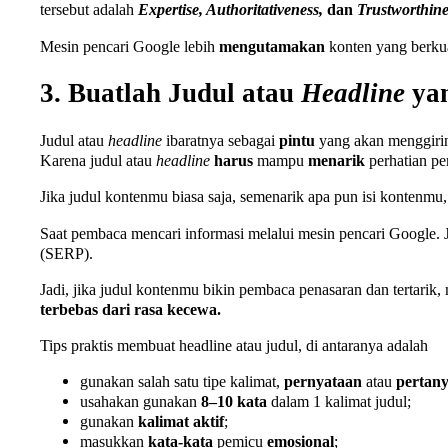
tersebut adalah
Expertise, Authoritativeness,
dan
Trustworthine
Mesin pencari Google lebih
mengutamakan
konten yang berkua
3. Buatlah Judul atau
Headline
yan
Judul atau
headline
ibaratnya sebagai
pintu
yang akan menggirin
Karena judul atau
headline
harus
mampu
menarik
perhatian pe
Jika judul kontenmu biasa saja, semenarik apa pun isi kontenm
Saat pembaca mencari informasi melalui mesin pencari Google. J
(SERP).
Jadi, jika judul kontenmu bikin pembaca penasaran dan tertarik
terbebas dari rasa kecewa.
Tips praktis membuat headline atau judul, di antaranya adalah
gunakan salah satu tipe kalimat,
pernyataan
atau
pertan
usahakan gunakan
8–10 kata
dalam 1 kalimat judul;
gunakan
kalimat aktif
;
masukkan
kata-kata
pemicu
emosional
;