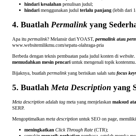
hindari
kesalahan
penulisan judul;
hindari
menggunakan judul
terlalu panjang
(lebih dari 
4. Buatlah
Permalink
yang Sederh
Apa itu
permalink
? Melansir dari YOAST,
permalink
atau
per
www.websitemilikmu.com/sepatu-olahraga-pria
Berbeda dengan teknis pembuatan pada judul konten di
website
.
memudahkan mesin pencari
untuk mengenali topik kontenmu.
Bijaknya, buatlah
permalink
yang berisikan salah satu
focus ke
5. Buatlah
Meta Description
yang S
Meta description
adalah
tag
meta yang menjelaskan
maksud atau
SERP.
Mengoptimalkan
meta description
untuk SEO on page, memiliki 
meningkatkan
Click Through Rate
(CTR);
semakin
menarik
perhatian
pembaca, setelah mereka m