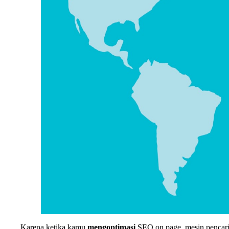
Karena ketika kamu
mengoptimasi
SEO on page, mesin pencar