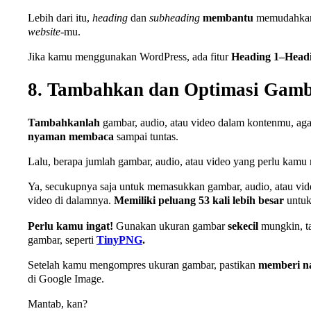
Lebih dari itu,
heading
dan
subheading
membantu
memudahka
website
-mu.
Jika kamu menggunakan WordPress, ada fitur
Heading 1–Headi
8. Tambahkan dan Optimasi Gamba
Tambahkanlah
gambar, audio, atau video dalam kontenmu, a
nyaman
membaca
sampai tuntas.
Lalu, berapa jumlah gambar, audio, atau video yang perlu kam
Ya, secukupnya saja untuk memasukkan gambar, audio, atau vid
video di dalamnya.
Memiliki peluang 53 kali lebih besar
untuk
Perlu kamu ingat!
Gunakan ukuran gambar
sekecil
mungkin, t
gambar, seperti
TinyPNG
.
Setelah kamu mengompres ukuran gambar, pastikan
memberi n
di Google Image.
Mantab, kan?