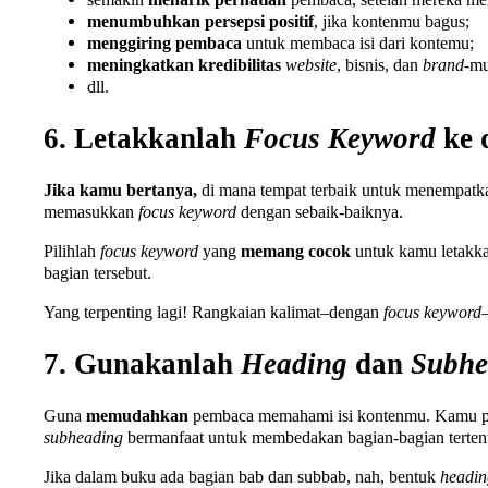
menumbuhkan
persepsi
positif
, jika kontenmu bagus;
menggiring
pembaca
untuk membaca isi dari kontemu;
meningkatkan
kredibilitas
website
, bisnis, dan
brand
-mu
dll.
6. Letakkanlah
Focus Keyword
ke 
Jika kamu bertanya,
di mana tempat terbaik untuk menempat
memasukkan
focus keyword
dengan sebaik-baiknya.
Pilihlah
focus keyword
yang
memang cocok
untuk kamu letakka
bagian tersebut.
Yang terpenting lagi! Rangkaian kalimat–dengan
focus keyword
7. Gunakanlah
Heading
dan
Subhe
Guna
memudahkan
pembaca memahami isi kontenmu. Kamu pe
subheading
bermanfaat untuk membedakan bagian-bagian tertentu
Jika dalam buku ada bagian bab dan subbab, nah, bentuk
headin