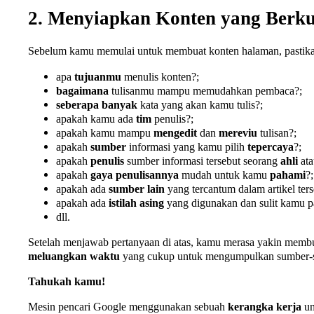
2. Menyiapkan Konten yang Berku
Sebelum kamu memulai untuk membuat konten halaman, pastika
apa
tujuanmu
menulis konten?;
bagaimana
tulisanmu mampu memudahkan pembaca?;
seberapa
banyak
kata yang akan kamu tulis?;
apakah kamu ada
tim
penulis?;
apakah kamu mampu
mengedit
dan
mereviu
tulisan?;
apakah
sumber
informasi yang kamu pilih
tepercaya
?;
apakah
penulis
sumber informasi tersebut seorang
ahli
at
apakah
gaya
penulisannya
mudah untuk kamu
pahami
?;
apakah ada
sumber lain
yang tercantum dalam artikel ters
apakah ada
istilah asing
yang digunakan dan sulit kamu 
dll.
Setelah menjawab pertanyaan di atas, kamu merasa yakin membua
meluangkan waktu
yang cukup untuk mengumpulkan sumber-
Tahukah kamu!
Mesin pencari Google menggunakan sebuah
kerangka kerja
un