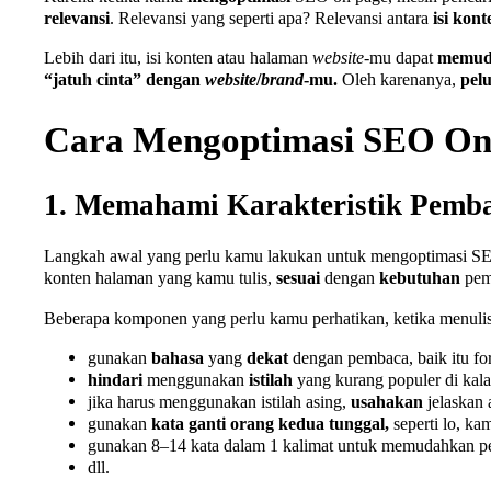
relevansi
. Relevansi yang seperti apa? Relevansi antara
isi kon
Lebih dari itu, isi konten atau halaman
website
-mu dapat
memud
“jatuh cinta” dengan
website
/
brand
-mu.
Oleh karenanya,
pel
Cara Mengoptimasi SEO On
1. Memahami Karakteristik Pem
Langkah awal yang perlu kamu lakukan untuk mengoptimasi S
konten halaman yang kamu tulis,
sesuai
dengan
kebutuhan
pem
Beberapa komponen yang perlu kamu perhatikan, ketika menuli
gunakan
bahasa
yang
dekat
dengan pembaca, baik itu fo
hindari
menggunakan
istilah
yang kurang populer di kal
jika harus menggunakan istilah asing,
usahakan
jelaskan 
gunakan
kata ganti orang kedua tunggal,
seperti lo, ka
gunakan 8–14 kata dalam 1 kalimat untuk memudahkan 
dll.