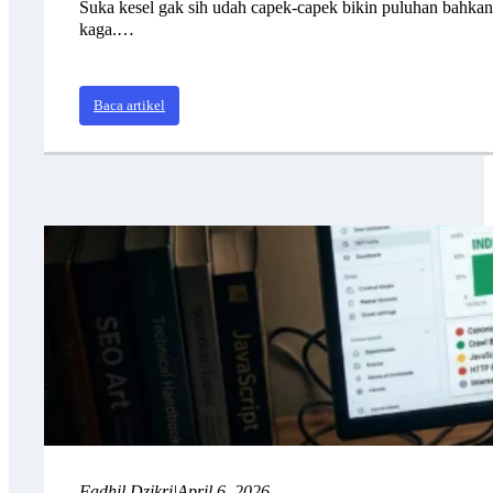
Suka kesel gak sih udah capek-capek bikin puluhan bahkan h
kaga.…
Baca artikel
Fadhil Dzikri
|
April 6, 2026