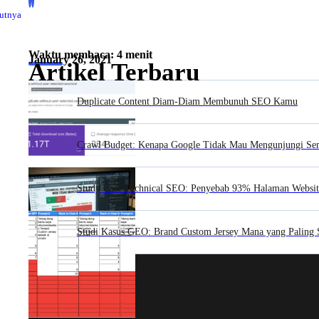
jutnya
Waktu membaca: 4 menit
January 26, 2021
Artikel Terbaru
Duplicate Content Diam-Diam Membunuh SEO Kamu
Crawl Budget: Kenapa Google Tidak Mau Mengunjungi S
Study Case Technical SEO: Penyebab 93% Halaman Websit
Studi Kasus GEO: Brand Custom Jersey Mana yang Paling 