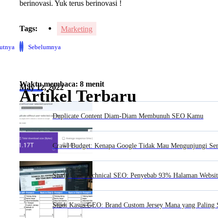
berinovasi. Yuk terus berinovasi !
Tags:
Marketing
jutnya
Sebelumnya
Waktu membaca: 8 menit
May 12, 2022
Artikel Terbaru
Duplicate Content Diam-Diam Membunuh SEO Kamu
Crawl Budget: Kenapa Google Tidak Mau Mengunjungi S
Study Case Technical SEO: Penyebab 93% Halaman Websit
Studi Kasus GEO: Brand Custom Jersey Mana yang Paling 